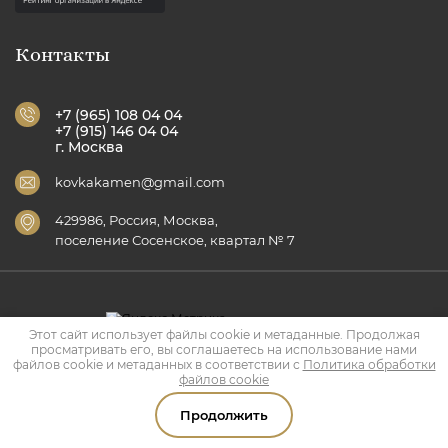
Контакты
+7 (965) 108 04 04
+7 (915) 146 04 04
г. Москва
kovkakamen@gmail.com
429986​​​​​​​, Россия, Москва,
​​​​​​​поселение Сосенское, квартал № 7
Этот сайт использует файлы cookie и метаданные. Продолжая
просматривать его, вы соглашаетесь на использование нами
Copyright © 2012 - 2026 Ковка Камень
файлов cookie и метаданных в соответствии с
Политика обработки
Политика конфиденциальности
файлов cookie
Создание,
разработка сайта
— студия Мегагрупп.ру.
Продолжить